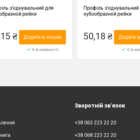
іль з'єднувальний для
Профіль з'єднувальний
образной рейки
кубообразной рейки
5*200мм
35*45*200мм
,15 ₴
50,18 ₴
Додати в кошик
Додати 
Є в наявності
Є в на
Зворотній зв'язок
влення
+38 063 223 22 20
нига
+38 068 223 22 20