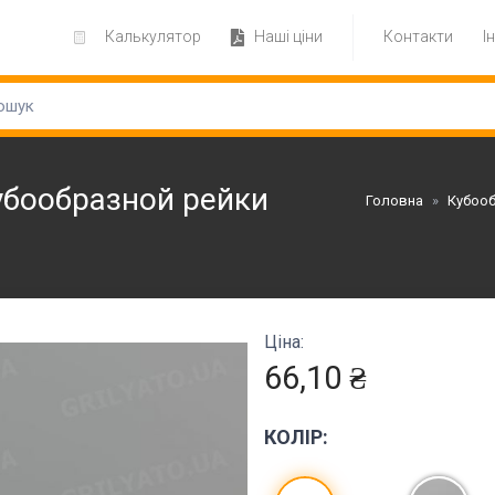
Калькулятор
Наші ціни
Контакти
І
убообразной рейки
Головна
»
Кубооб
Ціна:
66,10 ₴
КОЛІР: