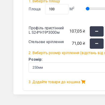
1. Виберіть площу
2
Площа
M
Профіль пристінний
107,05 ₴
L S24*Н19*3000м
Стельове кріплення
71,00 ₴
2. Виберіть розмір кріплення (відстань від 
Розмір:
3. Додайте товари до кошика