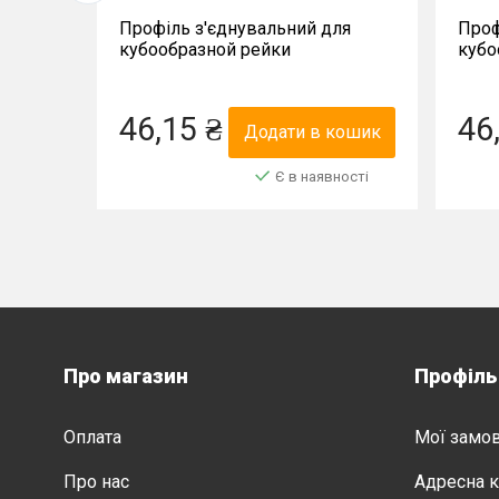
ля
Профіль з'єднувальний для
Проф
кубообразной рейки
кубо
35*35*200мм
35*3
46,15 ₴
46
кошик
Додати в кошик
ності
Є в наявності
Про магазин
Профіль
Оплата
Мої замо
Про нас
Адресна к