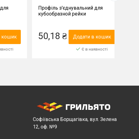
 для
Профіль з'єднувальний для
Пр
кубообразной рейки
ку
35*45*200мм
35
50,18 ₴
5
в кошик
Додати в кошик
явності
Є в наявності
Софіївська Борщагівка, вул. Зелена
12, оф. №9