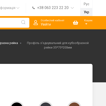
Рус
+38 063 223 22 20
нформація
Укр
Особистий кабінет
Кошик
Увійти
разна рейка
»
Профіль з'єднувальний для кубообразной
рейки 35*75*200мм