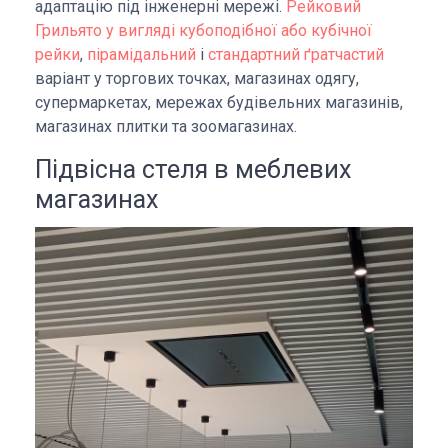
адаптацію під інженерні мережі.
Рейковий
Грильято у вигляді кубоподібної або кубічної
рейки
,
пірамідальний
і
стандартний ґратчастий
варіант у торгових точках, магазинах одягу,
супермаркетах, мережах будівельних магазинів,
магазинах плитки та зоомагазинах.
Підвісна стеля в меблевих
магазинах