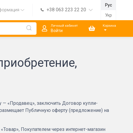
Рус
+38 063 223 22 20
формация
Укр
Личный кабинет
Корзина
Войти
риобретение,
ту — «Продавец», заключить Договор купли-
и размещает Публичную оферту (предложение) на
 «Товар», Покупателем через интернет-магазин