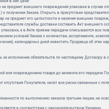
анной в них цене.
тр на предмет внешнего повреждения упаковки в случае о
.д.) о получении Заказа. Открыть в присутствии представ
ар на предмет его целостности и наличия внешних повреж
 представителя службы доставки составить Акт внешнего ос
упаковки, а в Акте приема-передачи описываются все по
ением условий Заказа о количестве, ассортименте, комплек
учения), календарных дней известить Продавца об этих на
сть за исполнение обязательств по настоящему Договору в
терей или повреждением товара до момента его передачи П
ент отсутствия Покупателя, несёт все риски связанные с п
бязанности по выполнению заказов третьим лицам, не осв
еделяется в соответствии с законодательством Украины.