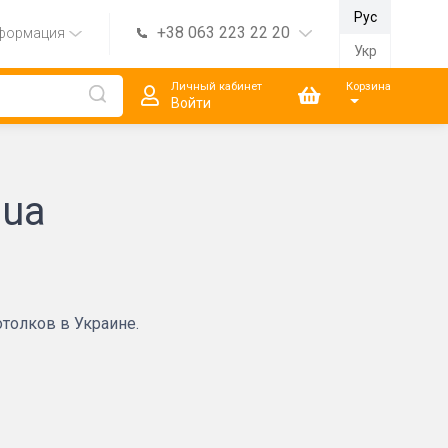
Рус
+38 063 223 22 20
формация
Укр
Личный кабинет
Корзина
Войти
.ua
толков в Украине.