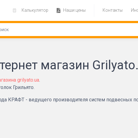
Калькулятор
Наши цены
Контакты
Ин
ернет магазин Grilyato
азина grilyato.ua
.
толок Грильято.
а КРАФТ - ведущего производителя систем подвесных по